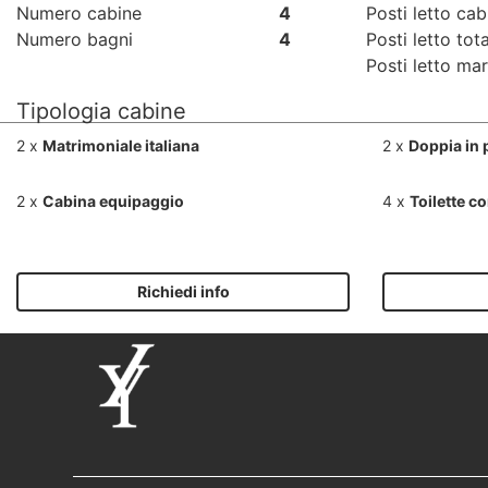
Numero cabine
4
Posti letto cab
Numero bagni
4
Posti letto tota
Posti letto mar
Tipologia cabine
2 x
Matrimoniale italiana
2 x
Doppia in 
2 x
Cabina equipaggio
4 x
Toilette c
Richiedi info