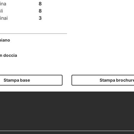
ina
8
li
8
inai
3
piano
on doccia
Stampa base
Stampa brochur