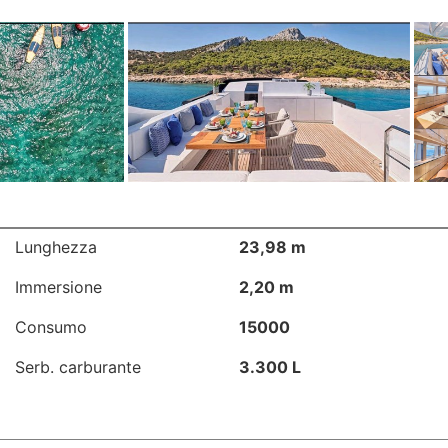
Lunghezza
23,98 m
Immersione
2,20 m
Consumo
15000
Serb. carburante
3.300 L