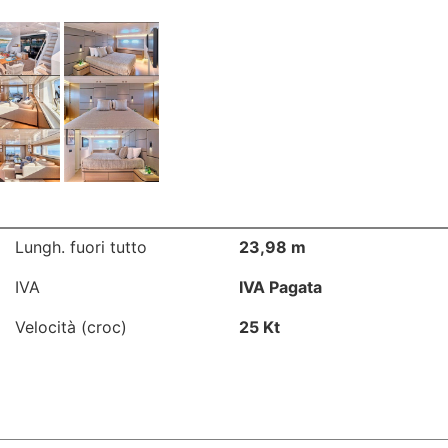
Lungh. fuori tutto
23,98 m
IVA
IVA Pagata
Velocità (croc)
25 Kt