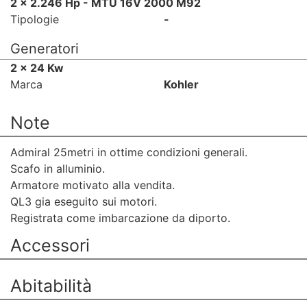
2 x 2.246 Hp - MTU 16V 2000 M92
Tipologie
-
Generatori
2 x 24 Kw
Marca
Kohler
Note
Admiral 25metri in ottime condizioni generali.
Scafo in alluminio.
Armatore motivato alla vendita.
QL3 gia eseguito sui motori.
Registrata come imbarcazione da diporto.
Accessori
Abitabilità