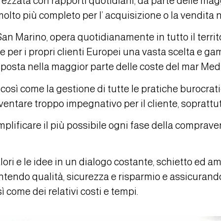
rezzata con rapporti quotidiani, da parte delle mag
olto più completo per l’ acquisizione o la vendita 
n Marino, opera quotidianamente in tutto il territo
 per i propri clienti Europei una vasta scelta e ga
sposta nella maggior parte delle coste del mar Med
a, così come la gestione di tutte le pratiche buroc
entare troppo impegnativo per il cliente, soprattut
plificare il più possibile ogni fase della compravend
alori e le idee in un dialogo costante, schietto ed a
rantendo qualità, sicurezza e risparmio e assicurand
 come dei relativi costi e tempi.