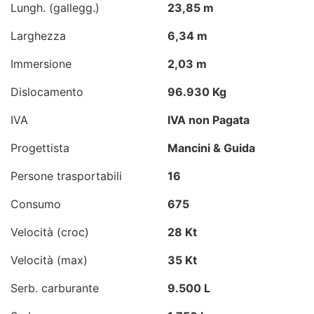
Lungh. (gallegg.)
23,85 m
Larghezza
6,34 m
Immersione
2,03 m
Dislocamento
96.930 Kg
IVA
IVA non Pagata
Progettista
Mancini & Guida
Persone trasportabili
16
Consumo
675
Velocità (croc)
28 Kt
Velocità (max)
35 Kt
Serb. carburante
9.500 L