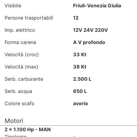
Visibile
Friuli-Venezia Giulia
Persone trasportabili
12
Imp. elettrico
12V 24V 220V
Forma carena
A V profondo
Velocità (croc)
33 Kt
Velocità (max)
38 Kt
Serb. carburante
2.500 L
Serb. acqua
650 L
Colore scafo
avorio
Motori
2 x 1.100 Hp - MAN
Tipologie
-