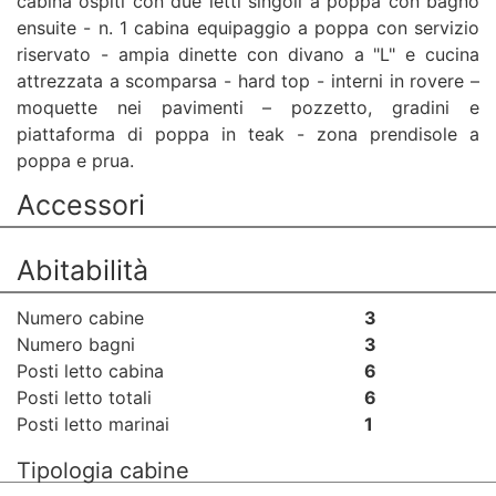
cabina ospiti con due letti singoli a poppa con bagno
ensuite - n. 1 cabina equipaggio a poppa con servizio
riservato - ampia dinette con divano a "L" e cucina
attrezzata a scomparsa - hard top - interni in rovere –
moquette nei pavimenti – pozzetto, gradini e
piattaforma di poppa in teak - zona prendisole a
poppa e prua.
Accessori
Abitabilità
Numero cabine
3
Numero bagni
3
Posti letto cabina
6
Posti letto totali
6
Posti letto marinai
1
Tipologia cabine