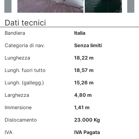
Dati tecnici
Bandiera
Italia
Categoria di nav.
Senza limiti
Lunghezza
18,22 m
Lungh. fuori tutto
18,57 m
Lungh. (gallegg.)
15,26 m
Larghezza
4,80 m
Immersione
1,41 m
Dislocamento
23.000 Kg
IVA
IVA Pagata