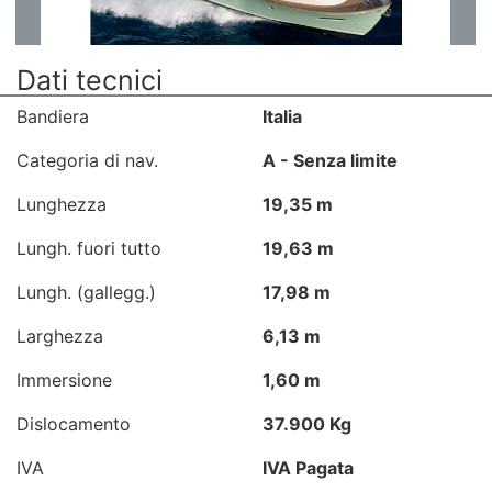
Dati tecnici
Bandiera
Italia
Categoria di nav.
A - Senza limite
Lunghezza
19,35 m
Lungh. fuori tutto
19,63 m
Lungh. (gallegg.)
17,98 m
Larghezza
6,13 m
Immersione
1,60 m
Dislocamento
37.900 Kg
IVA
IVA Pagata