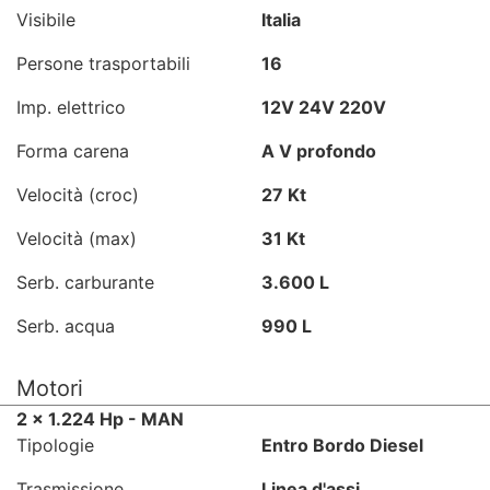
Visibile
Italia
Persone trasportabili
16
Imp. elettrico
12V 24V 220V
Forma carena
A V profondo
Velocità (croc)
27 Kt
Velocità (max)
31 Kt
Serb. carburante
3.600 L
Serb. acqua
990 L
Motori
2 x 1.224 Hp - MAN
Tipologie
Entro Bordo Diesel
Trasmissione
Linea d'assi