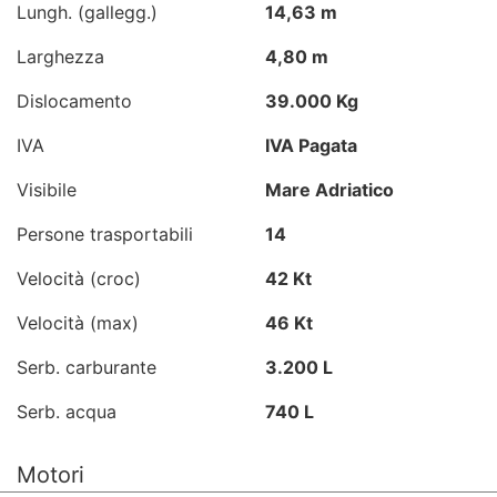
Lungh. (gallegg.)
14,63 m
Larghezza
4,80 m
Dislocamento
39.000 Kg
IVA
IVA Pagata
Visibile
Mare Adriatico
Persone trasportabili
14
Velocità (croc)
42 Kt
Velocità (max)
46 Kt
Serb. carburante
3.200 L
Serb. acqua
740 L
Motori