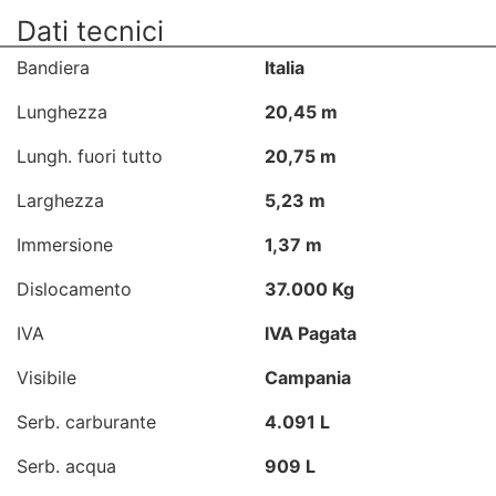
Dati tecnici
Bandiera
Italia
Lunghezza
20,45 m
Lungh. fuori tutto
20,75 m
Larghezza
5,23 m
Immersione
1,37 m
Dislocamento
37.000 Kg
IVA
IVA Pagata
Visibile
Campania
Serb. carburante
4.091 L
Serb. acqua
909 L