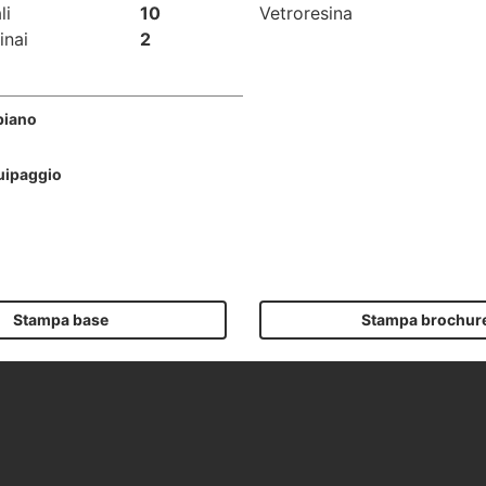
li
10
Vetroresina
inai
2
piano
uipaggio
Stampa base
Stampa brochur