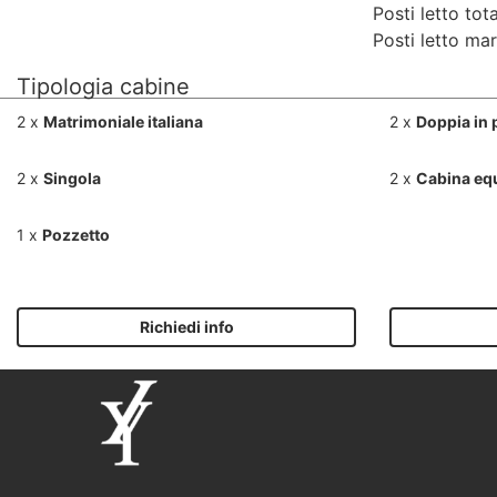
Posti letto tota
Posti letto mar
Tipologia cabine
2 x
Matrimoniale italiana
2 x
Doppia in 
2 x
Singola
2 x
Cabina eq
1 x
Pozzetto
Richiedi info