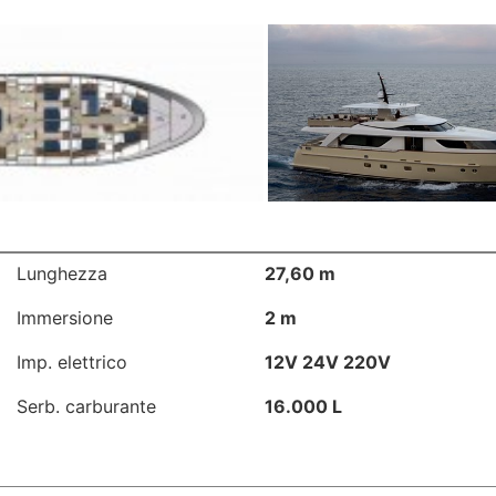
Lunghezza
27,60 m
Immersione
2 m
Imp. elettrico
12V 24V 220V
Serb. carburante
16.000 L