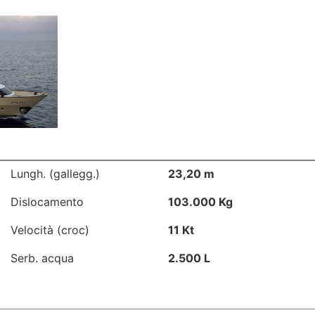
Lungh. (gallegg.)
23,20 m
Dislocamento
103.000 Kg
Velocità (croc)
11 Kt
Serb. acqua
2.500 L